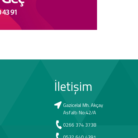
İletişim
Gazicelal Mh. Akçay
Asfaltı No:42/A
0266 374 3738
0532 640 4391