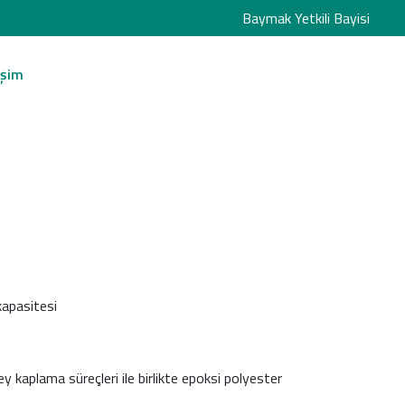
Baymak Yetkili Bayisi
işim
kapasitesi
 kaplama süreçleri ile birlikte epoksi polyester