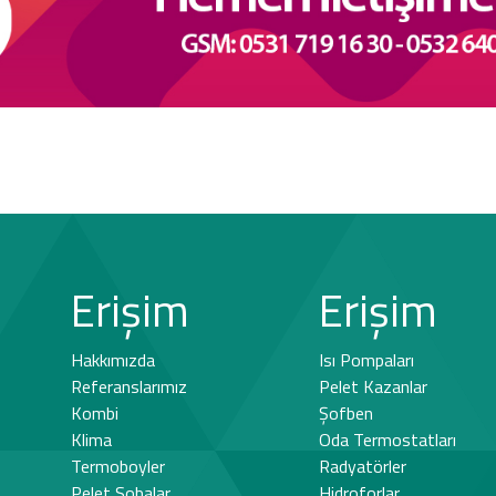
Erişim
Erişim
Hakkımızda
Isı Pompaları
Referanslarımız
Pelet Kazanlar
Kombi
Şofben
Klima
Oda Termostatları
Termoboyler
Radyatörler
Pelet Sobalar
Hidroforlar