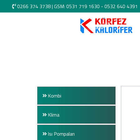
0266 374 3738
|
GSM: 0531 719 1630 -
0532 640 4391
Kombi
Klima
Isı Pompaları