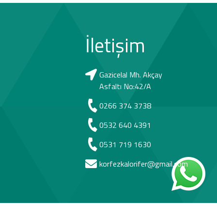
İletişim
Gazicelal Mh. Akçay
Asfaltı No:42/A
0266 374 3738
0532 640 4391
0531 719 1630
korfezkalorifer@gmail.com