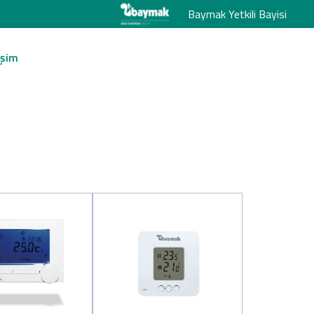
Baymak Yetkili Bayisi
işim