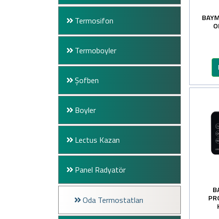
BAYM
Termosifon
O
Termoboyler
Şofben
Boyler
Lectus Kazan
Panel Radyatör
B
PR
Oda Termostatları