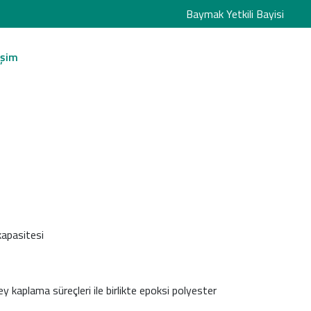
Baymak Yetkili Bayisi
işim
kapasitesi
 kaplama süreçleri ile birlikte epoksi polyester