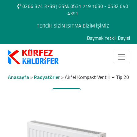
0266 374 3738
|
GSM: 0531 719 1630 -
0532 640
4391
TERCİH SİZİN ISITMA BİZİM İŞİMİZ
Baymak Yetkili Bayisi
Anasayfa
>
Radyatörler
> Airfel Kompakt Ventilli – Tip 20