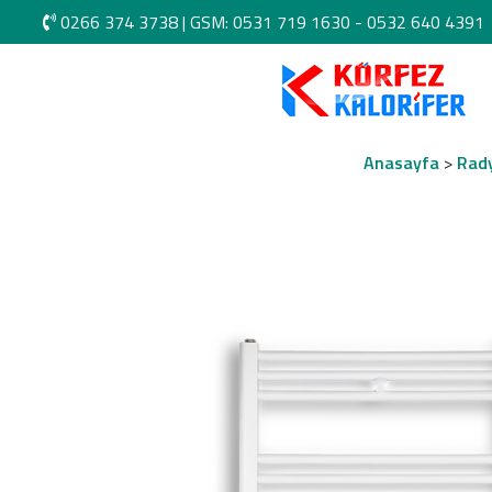
0266 374 3738
|
GSM: 0531 719 1630 -
0532 640 4391
Anasayfa
>
Rady