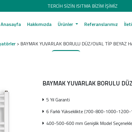
TERCİH SİZİN ISITMA BİZİM İŞİMİZ
Anasayfa
Hakkımızda
Ürünler
Referanslarımız
İlet
atörler
> BAYMAK YUVARLAK BORULU DÜZ/OVAL TİP BEYAZ 
BAYMAK YUVARLAK BORULU DÜZ
5 Yıl Garanti
6 Farklı Yükseklikte (700-800-1000-120
400-500-600 mm Genişlik Model Seçenekle