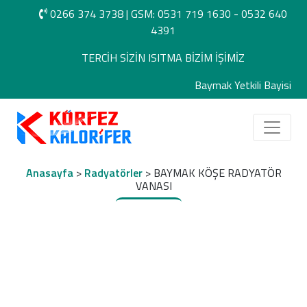
0266 374 3738
|
GSM: 0531 719 1630 -
0532 640
4391
TERCİH SİZİN ISITMA BİZİM İŞİMİZ
Baymak Yetkili Bayisi
Anasayfa
>
Radyatörler
> BAYMAK KÖŞE RADYATÖR
VANASI