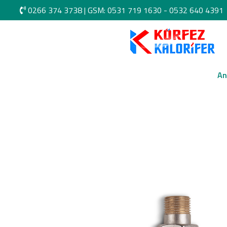
0266 374 3738
|
GSM: 0531 719 1630 -
0532 640 4391
An