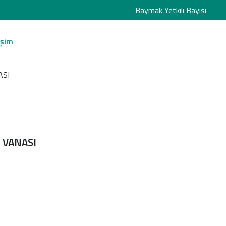
Baymak Yetkili Bayisi
işim
ASI
 VANASI