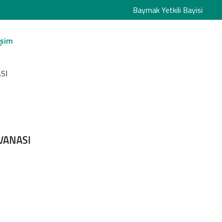
Baymak Yetkili Bayisi
işim
SI
VANASI