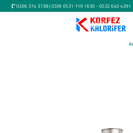
0266 374 3738
|
GSM: 0531 719 1630 -
0532 640 4391
A