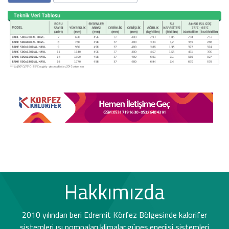
Hakkımızda
2010 yılından beri Edremit Körfez Bölgesinde kalorifer
sistemleri,ısı pompaları,klimalar,güneş enerjisi sistemleri