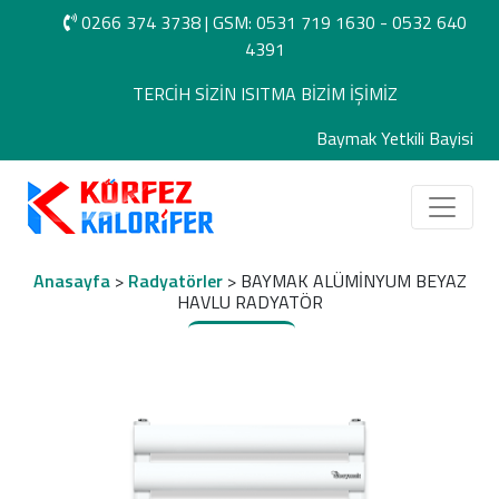
0266 374 3738
|
GSM: 0531 719 1630 -
0532 640
4391
TERCİH SİZİN ISITMA BİZİM İŞİMİZ
Baymak Yetkili Bayisi
Anasayfa
>
Radyatörler
> BAYMAK ALÜMİNYUM BEYAZ
HAVLU RADYATÖR