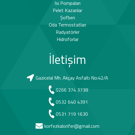
Isı Pompaları
Pelet Kazanlar
Şofben
Oda Termostatları
Radyatörler
Hidroforlar
İletişim
Gazicelal Mh. Akçay Asfaltı No:42/A
0266 374 3738
0532 640 4391
0531 719 1630
korfezkalorifer@gmail.com